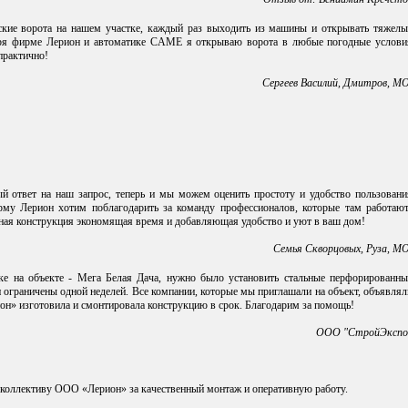
еские ворота на нашем участке, каждый раз выходить из машины и открывать тяжелы
даря фирме Лерион и автоматике CAME я открываю ворота в любые погодные услови
практично!
Сергеев Василий, Дмитров, МО
й ответ на наш запрос, теперь и мы можем оценить простоту и удобство пользовани
му Лерион хотим поблагодарить за команду профессионалов, которые там работают
бная конструкция экономящая время и добавляющая удобство и уют в ваш дом!
Семья Скворцовых, Руза, МО
е на объекте - Мега Белая Дача, нужно было установить стальные перфорированны
 ограничены одной неделей. Все компании, которые мы приглашали на объект, объявлял
он» изготовила и смонтировала конструкцию в срок. Благодарим за помощь!
ООО "СтройЭкспо
о коллективу ООО «Лерион» за качественный монтаж и оперативную работу.