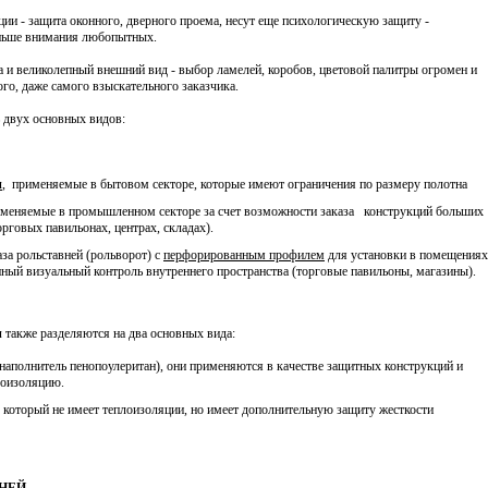
ии - защита оконного, дверного проема, несут еще психологическую защиту -
ньше внимания любопытных.
та и великолепный внешний вид - выбор ламелей, коробов, цветовой палитры огромен и
го, даже самого взыскательного заказчика.
ь двух основных видов:
и
, применяемые в бытовом секторе, которые имеют ограничения по размеру полотна
именяемые в промышленном секторе за счет возможности заказа конструкций больших
торговых павильонах, центрах, складах).
за рольставней (рольворот) с
перфорированным профилем
для установки в помещениях
нный визуальный контроль внутреннего пространства (торговые павильоны, магазины).
и
также разделяются на два основных вида:
аполнитель пенопоулеритан), они применяются в качестве защитных конструкций и
лоизоляцию.
который не имеет теплоизоляции, но имеет дополнительную защиту жесткости