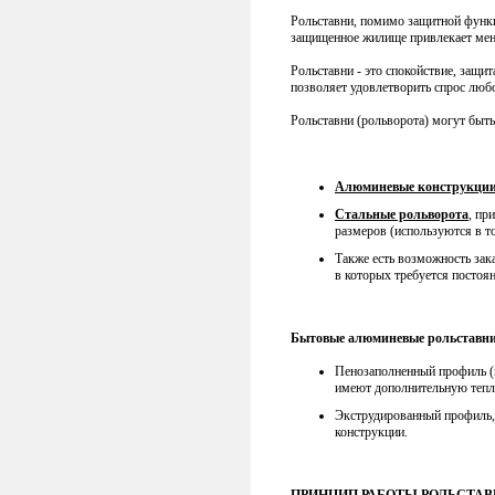
Рольставни, помимо защитной функц
защищенное жилище привлекает ме
Рольставни - это спокойствие, защи
позволяет удовлетворить спрос любо
Рольставни (рольворота) могут быт
Алюминевые конструкци
Стальные рольворота
, пр
размеров (используются в 
Также есть возможность зака
в которых требуется постоя
Бытовые алюминевые рольставн
Пенозаполненный профиль (н
имеют дополнительную теп
Экструдированный профиль, 
конструкции.