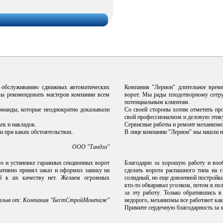
о обслуживанию сдвижных автоматических
Компания "Лерион" длительное врем
вы рекомендовать мастеров компании всем
ворот. Мы рады плодотворному сотру
потенциальным клиентам.
оманды, которые неоднократно доказывали
Со своей стороны хотим отметить пр
свой профессионализм и деловую этик
ек и накладок.
Сервисные работы и ремонт механизмов
и при каких обстоятельствах.
В лице компании "Лерион" мы нашли на
ООО "Тандэл"
ю и установке гаражных секционных ворот
Благодарю за хорошую работу и вооб
ративно принял заказ и оформил заявку на
сделать ворота распашного типа на 
й к их качеству нет. Желаем огромных
солидный, но еще довоенной постройки,
кто-то обваривал уголком, потом я пол
за эту работу. Только обратившись 
зыв от: Компания "БестСтройМонтаж"
недорого, механизмы все работают как
Примите сердечную благодарность за 