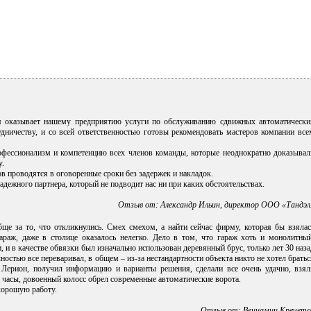
я оказывает нашему предприятию услуги по обслуживанию сдвижных автоматически
дничеству, и со всей ответственностью готовы рекомендовать мастеров компании все
офессионализм и компетенцию всех членов команды, которые неоднократно доказывал
у.
 проводятся в оговоренные сроки без задержек и накладок.
дежного партнера, который не подводит нас ни при каких обстоятельствах.
Отзыв от: Александр Ильин, директор ООО «Тандэл
ще за то, что откликнулись. Смех смехом, а найти сейчас фирму, которая бы взялас
гараж, даже в столице оказалось нелегко. Дело в том, что гараж хоть и монолитный
 и в качестве обвязки был изначально использован деревянный брус, только лет 30 наза
ностью все переваривал, в общем – из-за нестандартности объекта никто не хотел братьс
в Лерион, получил информацию и варианты решения, сделали все очень удачно, взял
 часы, довоенный колосс обрел современные автоматические ворота.
хорошую работу.
Отзыв от: Вениамин Кречето