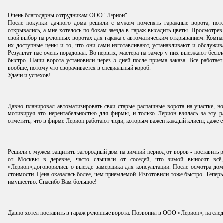
Очень благодарны сотрудникам ООО "Лерион"
После покупки дачного дома решили с мужем поменять гаражные ворота, пот
открывались, а мне хотелось по бокам заезда в гараж высадить цветы. Просмотрев
свой выбор на рулонных воротах для гаража с автоматическим открыванием. Комп
их доступные цены и то, что они сами изготавливают, устанавливают и обслужив
Результат нас очень порадовал. Во первых, мастера на замер у них выезжают беспла
быстро. Наши ворота установили через 5 дней после приема заказа. Все работает
вообще, потому что сворачивается в специальный короб.
Удачи и успехов!
Давно планировал автоматизировать свои старые распашные ворота на участке, н
мотивируя это нерентабельностью для фирмы, и только Лерион взялась за эту р
отметить, что в фирме Лерион работают люди, которым важен каждый клиент, даже е
Решили с мужем защитить загородный дом на зимний период от воров - поставить р
от Москвы в деревне, часто слышали от соседей, что зимой выносят вс
«Лерион»,договорились о выезде замерщика для консультации. После осмотра дом
стоимости. Цена оказалась более, чем приемлемой. Изготовили тоже быстро. Теперь 
имущество. Спасибо Вам большое!
Давно хотел поставить в гараж рулонные ворота. Позвонил в ООО «Лерион», на сле