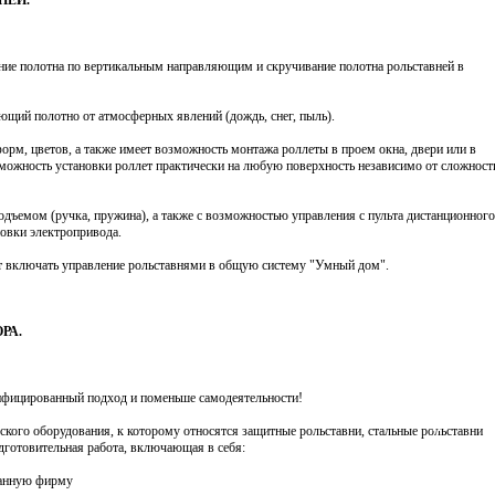
НЕЙ.
ние полотна по вертикальным направляющим и скручивание полотна рольставней в
ющий полотно от атмосферных явлений (дождь, снег, пыль).
орм, цветов, а также имеет возможность монтажа роллеты в проем окна, двери или в
озможность установки роллет практически на любую поверхность независимо от сложност
дъемом (ручка, пружина), а также с возможностью управления с пульта дистанционного
новки электропривода.
 включать управление рольставнями в общую систему "Умный дом".
РА.
лифицированный подход и поменьше самодеятельности!
x
кого оборудования, к которому относятся защитные рольставни, стальные рольставни
одготовительная работа, включающая в себя:
анную фирму