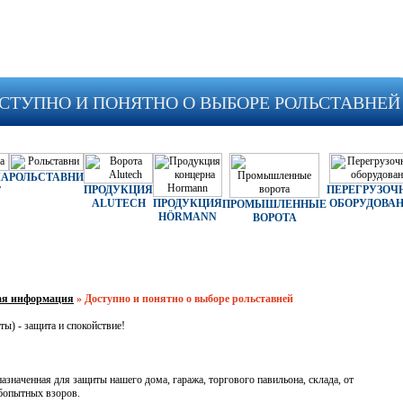
СТУПНО И ПОНЯТНО О ВЫБОРЕ РОЛЬСТАВНЕЙ
КА
РОЛЬСТАВНИ
ПРОДУКЦИЯ
ПЕРЕГРУЗОЧ
Т
ALUTECH
ПРОДУКЦИЯ
ОБОРУДОВА
ПРОМЫШЛЕННЫЕ
HÖRMANN
ВОРОТА
ая информация
»
Доступно и понятно о выборе рольставней
ы) - защита и спокойствие!
назначенная для защиты нашего дома, гаража, торгового павильона, склада, от
бопытных взоров.