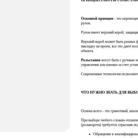
ПРИНЦИП РАБОТЫ РОЛЬСТАВ
Основной принцип
- это перемеще
рулон.
Рулон имеет верхний короб, защища
Верхний короб может быть разных ф
накладку на проем, все это дают в
объекта.
Рольставни
могут быть с ручным по
управления или кнопки за счет уста
Современные технологии позволяют
ЧТО НУЖНО ЗНАТЬ ДЛЯ ВЫБО
Основа всего - это грамотный, ква
При выборе любого сложно-техничес
(рольворота) требуется серьезная п
Обращение в квалифициров