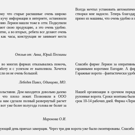
Всегда мечтал установить автоматич
ому что старые распашные очень широко
створки мне надоело. Теперь благо
 кучу информации в интернете, остановили
прямо из машины, что очень удобно и 
анию Лерион нашли тоже в сети. Подкупили
ают свою продукцию, а это очень удобно.
тно, а во вторых, ребята все делают очень
 как часы, конструкция не занимает места
Отзыв от: Анна, Юрий Песнины
о во многих фирмах отказывались помочь,
Спасибо фирме Лерион за оперативны
аботу и с успехом ее выполнила. Хочется
гаражными воротами Eurogate. А фир
сли он не очень большой.
Гаражные ворота - фантастически удо
Лебедев Павел, Одинцово, МО.
ольставни. Дом находится довольно далеко
Нашей организации в срочном порядк
ё, что плохо лежит. Позвонили в ООО
рулонные ворота. Сроки монтажа были
а нам сделали полный развернутый расчет
срок 10-14 рабочих дней. Фирма «Лери
вот уже более полугода голова не болит за
Маронова О.И.
дующий день приехал замерщик. Через три дня ворота уже были смонтированы. Спасиб