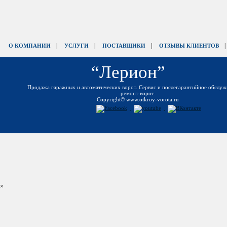
|
|
|
О КОМПАНИИ
УСЛУГИ
ПОСТАВЩИКИ
ОТЗЫВЫ КЛИЕНТОВ
“Лерион”
Продажа гаражных и автоматических ворот. Сервис и послегарантийное обслуж
ремонт ворот.
Copyright© www.otkroy-vorota.ru
×