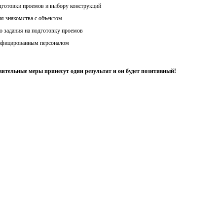
дготовки проемов и выбору конструкций
ля знакомства с объектом
о задания на подготовку проемов
ифицированным персоналом
овительные меры принесут один результат и он будет позитивный!