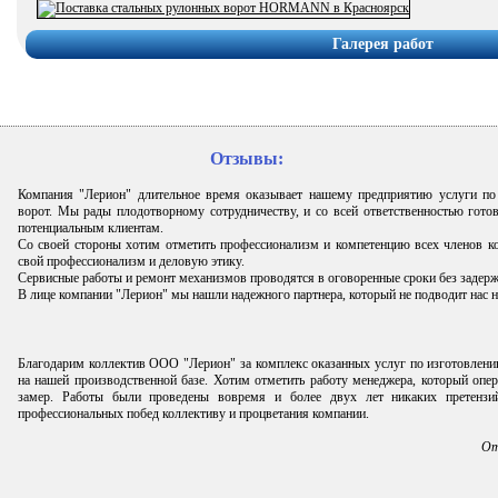
Галерея работ
Отзывы:
Компания "Лерион" длительное время оказывает нашему предприятию услуги п
ворот. Мы рады плодотворному сотрудничеству, и со всей ответственностью гото
потенциальным клиентам.
Со своей стороны хотим отметить профессионализм и компетенцию всех членов к
свой профессионализм и деловую этику.
Сервисные работы и ремонт механизмов проводятся в оговоренные сроки без задерж
В лице компании "Лерион" мы нашли надежного партнера, который не подводит нас н
Благодарим коллектив ООО "Лерион" за комплекс оказанных услуг по изготовлени
на нашей производственной базе. Хотим отметить работу менеджера, который опе
замер. Работы были проведены вовремя и более двух лет никаких претензи
профессиональных побед коллективу и процветания компании.
От