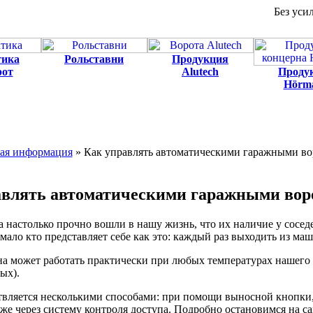
Без уси
тика
Рольставни
Продукция
рот
Alutech
Проду
Hörm
ая информация
»
Как управлять автоматическими гаражными в
равлять автоматическими гаражными во
настолько прочно вошли в нашу жизнь, что их наличие у соседе
о мало кто представляет себе как это: каждый раз выходить из м
на может работать практически при любых температурах нашего
ых).
вляется несколькими способами: при помощи выносной кнопки, 
кже через систему контроля доступа. Подробно остановимся на 