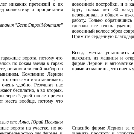
 лет никаких претензий к их
довоенной постройки, и в к
ед коллективу и процветания
брус, только лет 30 наза
переваривал, в общем – из-з
работу. Только обратившис
омпания "БестСтройМонтаж"
сделали все очень удачно,
довоенный колосс обрел совр
Примите сердечную благодарн
Всегда мечтал установить 
гаражные ворота, потому что
выходить из машины и откр
лось по бокам заезда в гараж
фирме Лерион и автоматик
те, остановили свой выбор на
прямо из машины, что очень 
рыванием. Компанию Лерион
 что они сами изготавливают,
очень удобно. Результат нас
зжают бесплатно, а во вторых,
ли через 5 дней после приема
ает места вообще, потому что
зыв от: Анна, Юрий Песнины
ные ворота на участке, но во
Спасибо фирме Лерион за о
рентабельностью для фирмы, и
оценить простоту и удобст