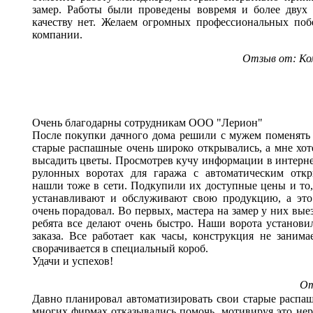
замер. Работы были проведены вовремя и более двух
качеству нет. Желаем огромных профессиональных поб
компании.
Отзыв от: К
Очень благодарны сотрудникам ООО "Лерион"
После покупки дачного дома решили с мужем поменять 
старые распашные очень широко открывались, а мне хоте
высадить цветы. Просмотрев кучу информации в интерне
рулонных воротах для гаража с автоматическим отк
нашли тоже в сети. Подкупили их доступные цены и то,
устанавливают и обслуживают свою продукцию, а это 
очень порадовал. Во первых, мастера на замер у них вые
ребята все делают очень быстро. Наши ворота установи
заказа. Все работает как часы, конструкция не заним
сворачивается в специальный короб.
Удачи и успехов!
От
Давно планировал автоматизировать свои старые распаш
многих фирмах отказывались помочь, мотивируя это не