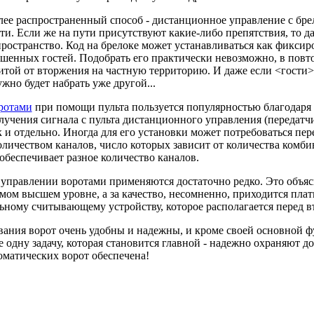
ее распространенный способ - дистанционное управление с брело
и. Если же на пути присутствуют какие-либо препятствия, то д
пространство. Код на брелоке может устанавливаться как фикси
енных гостей. Подобрать его практически невозможно, в повтор
ой от вторжения на частную территорию. И даже если <гости> п
ужно будет набрать уже другой...
ротами
при помощи пульта пользуется популярностью благодаря 
учения сигнала с пульта дистанционного управления (передат
ак и отдельно. Иногда для его установки может потребоваться пе
ичеством каналов, число которых зависит от количества комбин
 обеспечивает разное количество каналов.
 управлении воротами применяются достаточно редко. Это объяс
мом высшем уровне, а за качество, несомненно, приходится плат
льному считывающему устройству, которое располагается перед в
ания ворот очень удобны и надежны, и кроме своей основной фу
 одну задачу, которая становится главной - надежно охраняют 
оматических ворот обеспечена!