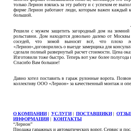
только Лерион взялась за эту работу и с успехом ее выпо
фирме Лерион работают люди, которым важен каждый кл
большой.
Решили с мужем защитить загородный дом на зимний 
рольставни. Дом находится довольно далеко от Москвы
соседей, что зимой выносят всё, что плохо 
«Лерион»,договорились о выезде замерщика для консульт
сделали полный развернутый расчет стоимости. Цена ока
Изготовили тоже быстро. Теперь вот уже более полугода 
Спасибо Вам большое!
Давно хотел поставить в гараж рулонные ворота. Позв
коллективу ООО «Лерион» за качественный монтаж и опе
О КОМПАНИИ
|
УСЛУГИ
|
ПОСТАВЩИКИ
|
ОТЗЫ
ИНФОРМАЦИЯ
|
КОНТАКТЫ
“Лерион”
Продажа гаражных и автоматических ворот. Сервис и пос