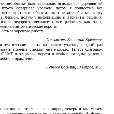
ачестве обвязки был изначально использован деревянный
д кто-то обваривал уголком, потом я полностью все
а нестандартности объекта никто не хотел браться за эту
ь в Лерион, получил информацию и варианты решения,
 взяли недорого, механизмы все работают как часы,
еменные автоматические ворота.
ость за хорошую работу.
Отзыв от: Вениамин Кречетов
автоматические ворота на нашем участке, каждый раз
ывать тяжелые створки мне надоело. Теперь благодаря
е CAME я открываю ворота в любые погодные условия
удобно и практично!
Сергеев Василий, Дмитров, МО.
перативный ответ на наш запрос, теперь и мы можем
во пользования гаражными воротами Eurogate. А фирму