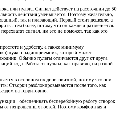
ка или пульта. Сигнал действует на расстоянии до 50
альность действия уменьшается. Поэтому желательно,
рованный, так и плавающий. Первый стоит дешевле, а
ить - тем более, потому что он каждый раз меняется.
ерехватят сигнал, им это не поможет, так как это
простоте и удобству, а также минимуму
чика) нужен радиоприемник, который может
реходник. Обычно пульты отличаются друг от друга
аций кода. Работают пульты, как правило, на разной
няется в основном их дороговизной, потому что они
ить: Створки разблокировываются после того, как
ъездом на территорию.
нкции - обеспечивать бесперебойную работу створок -
дом от непрошенных гостей. Поэтому комфортная и