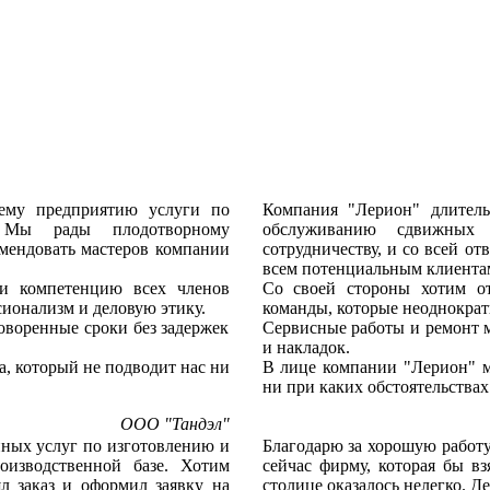
ему предприятию услуги по
Компания "Лерион" длител
. Мы рады плодотворному
обслуживанию сдвижных 
омендовать мастеров компании
сотрудничеству, и со всей о
всем потенциальным клиента
и компетенцию всех членов
Со своей стороны хотим о
ионализм и деловую этику.
команды, которые неоднократ
оворенные сроки без задержек
Сервисные работы и ремонт м
и накладок.
, который не подводит нас ни
В лице компании "Лерион" м
ни при каких обстоятельствах
ООО "Тандэл"
нных услуг по изготовлению и
Благодарю за хорошую работу
изводственной базе. Хотим
сейчас фирму, которая бы вз
л заказ и оформил заявку на
столице оказалось нелегко. Д