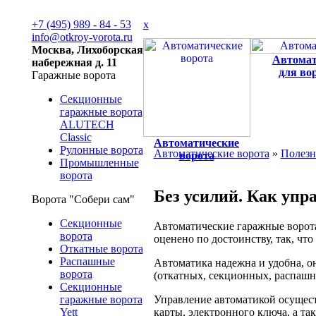
+7 (495) 989 - 84 - 53
x
info@otkroy-vorota.ru
Москва, Лихоборская
Автома
набережная д. 11
для во
Гаражные ворота
Секционные
гаражные ворота
ALUTECH
Classic
Автоматические
Рулонные ворота
Автоматические ворота
»
Полезн
ворота
Промышленные
ворота
Без усилий. Как уп
Ворота "Собери сам"
Секционные
Автоматические гаражные ворота 
ворота
оценено по достоинству, так, чт
Откатные ворота
Распашные
Автоматика надежна и удобна, о
ворота
(откатных, секционных, распашн
Секционные
Управление автоматикой осущест
гаражные ворота
карты, электронного ключа, а та
Yett