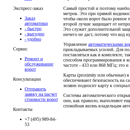
Самый простой и поэтому наибол
Экспресс-заказ
метров. Это при прямой видимост
Заказ
чтобы около ворот было ровное 
автоматики
второй лучше защищает от непрош
- быстро
Это служит дополнительной защит
- выгодно
ничего не даст, потому что код н
- удобно
Управление
автоматическими во
Сервис
прикладываемых усилий. Для пол
поставляться как в комплекте, т
Ремонт и
способом программирования и кол
обслуживание
частоте - 433 или 868 МГц; это и
ворот
Карты (proximity или обычные) в
Консультации
обеспечивают безопасность на са
хозяин подносит карту к специа
Отправить
заявку на расчет
Системы автоматического открыв
стоимости ворот
они, как правило, выполняют еще
спокойная жизнь владельцам авт
Контакты
+7 (495) 989-84-
53