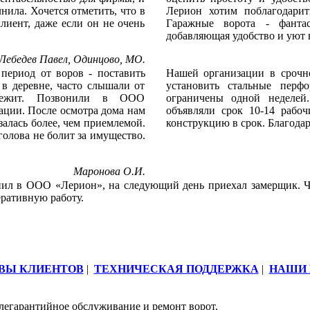
лнила. Хочется отметить, что в
Лерион хотим поблагодарит
иент, даже если он не очень
Гаражные ворота - фанта
добавляющая удобство и уют 
Лебедев Павел, Одинцово, МО.
период от воров - поставить
Нашей организации в срочн
 в деревне, часто слышали от
установить стальные перф
лежит. Позвонили в ООО
ограничены одной неделей
ации. После осмотра дома нам
объявляли срок 10-14 рабо
залась более, чем приемлемой.
конструкцию в срок. Благода
голова не болит за имущество.
Маронова О.И.
онил в ООО «Лерион», на следующий день приехал замерщик. Ч
ративную работу.
ВЫ КЛИЕНТОВ
|
ТЕХНИЧЕСКАЯ ПОДДЕРЖКА
|
НАШИ 
легарантийное обслуживание и ремонт ворот.