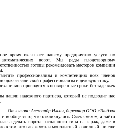
ьное время оказывает нашему предприятию услуги по
автоматических ворот. Мы рады плодотворному
тветственностью готовы рекомендовать мастеров компании
м.
тметить профессионализм и компетенцию всех членов
но доказывали свой профессионализм и деловую этику.
еханизмов проводятся в оговоренные сроки без задержек
ы нашли надежного партнера, который не подводит нас
.
Отзыв от: Александр Ильин, директор ООО «Тандэл»
 и вообще за то, что откликнулись. Смех смехом, а найти
ялась сделать ворота распашного типа на гараж, даже в
ело в том, что гараж хоть и монолитный, солидный, но еще