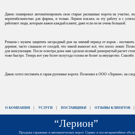
Давно планировал автоматизировать свои старые распашные ворота на участке, н
нерентабельностью для фирмы, и только Лерион взялась за эту работу и с успех
работают люди, которым важен каждый клиент, даже если он не очень большой.
Решили с мужем защитить загородный дом на зимний период от воров - поставить
деревне, часто слышали от соседей, что зимой выносят всё, что плохо лежит. По
для консультации. После осмотра дома нам сделали полный развернутый расчет стои
тоже быстро. Теперь вот уже более полугода голова не болит за имущество. Спасибо
Давно хотел поставить в гараж рулонные ворота. Позвонил в ООО «Лерион», на сле
|
|
|
О КОМПАНИИ
УСЛУГИ
ПОСТАВЩИКИ
ОТЗЫВЫ КЛИЕНТОВ
“Лерион”
Продажа гаражных и автоматических ворот. Сервис и послегарантийное обсл