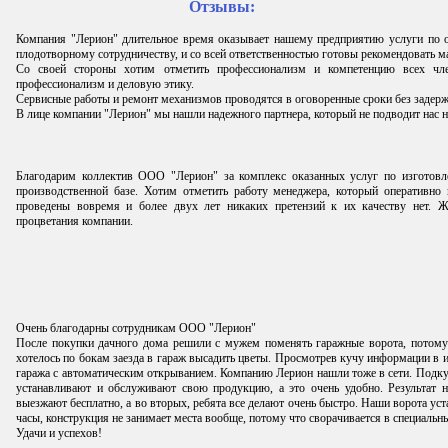
Отзывы:
Компания "Лерион" длительное время оказывает нашему предприятию услуги по
плодотворному сотрудничеству, и со всей ответственностью готовы рекомендовать 
Со своей стороны хотим отметить профессионализм и компетенцию всех чле
профессионализм и деловую этику.
Сервисные работы и ремонт механизмов проводятся в оговоренные сроки без задерж
В лице компании "Лерион" мы нашли надежного партнера, который не подводит нас н
Благодарим коллектив ООО "Лерион" за комплекс оказанных услуг по изготовл
производственной базе. Хотим отметить работу менеджера, который оперативно
проведены вовремя и более двух лет никаких претензий к их качеству нет. 
процветания компании.
Очень благодарны сотрудникам ООО "Лерион"
После покупки дачного дома решили с мужем поменять гаражные ворота, потому
хотелось по бокам заезда в гараж высадить цветы. Просмотрев кучу информации в и
гаража с автоматическим открыванием. Компанию Лерион нашли тоже в сети. Подкуп
устанавливают и обслуживают свою продукцию, а это очень удобно. Результат н
выезжают бесплатно, а во вторых, ребята все делают очень быстро. Наши ворота уста
часы, конструкция не занимает места вообще, потому что сворачивается в специальн
Удачи и успехов!