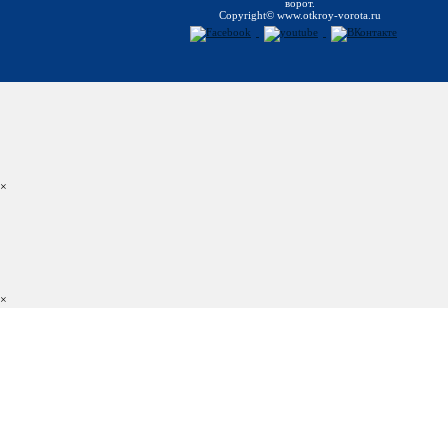
ворот.
Copyright© www.otkroy-vorota.ru
×
×