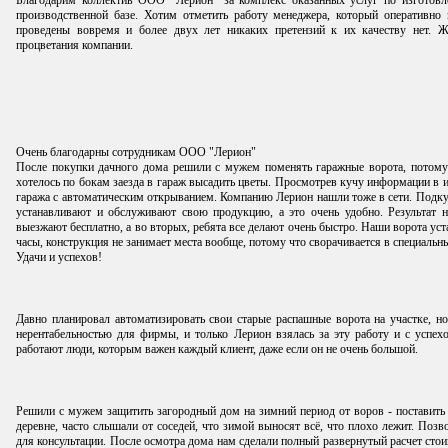
Благодарим коллектив ООО "Лерион" за комплекс оказанных услуг по изготовл
производственной базе. Хотим отметить работу менеджера, который оперативно
проведены вовремя и более двух лет никаких претензий к их качеству нет. 
процветания компании.
Очень благодарны сотрудникам ООО "Лерион"
После покупки дачного дома решили с мужем поменять гаражные ворота, потому
хотелось по бокам заезда в гараж высадить цветы. Просмотрев кучу информации в и
гаража с автоматическим открыванием. Компанию Лерион нашли тоже в сети. Подкуп
устанавливают и обслуживают свою продукцию, а это очень удобно. Результат н
выезжают бесплатно, а во вторых, ребята все делают очень быстро. Наши ворота уста
часы, конструкция не занимает места вообще, потому что сворачивается в специальн
Удачи и успехов!
Давно планировал автоматизировать свои старые распашные ворота на участке, н
нерентабельностью для фирмы, и только Лерион взялась за эту работу и с успех
работают люди, которым важен каждый клиент, даже если он не очень большой.
Решили с мужем защитить загородный дом на зимний период от воров - поставить
деревне, часто слышали от соседей, что зимой выносят всё, что плохо лежит. По
для консультации. После осмотра дома нам сделали полный развернутый расчет стои