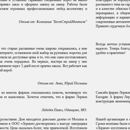
ению и установке гаражных секционных ворот на нашей
Благодарю за хорошую
 принял заказ и оформил заявку на замер. Работы были
распашного типа на гар
Желаем огромных профессиональных побед коллективу и
и в качестве обвязки 
переваривал, в общем
информацию и вариант
Отзыв от: Компания "БестСтройМонтаж"
современные автоматич
Примите сердечную бла
Всегда мечтал устано
 что старые распашные очень широко открывались, а мне
надоело. Теперь благ
нтернете, остановили свой выбор на рулонных воротах для
удобно и практично!
или их доступные цены и то, что они сами изготавливают,
ас очень порадовал. Во первых, мастера на замер у них
новили через 5 дней после приема заказа. Все работает как
ый короб.
Отзыв от: Анна, Юрий Песнины
о во многих фирмах отказывались помочь, мотивируя это
Спасибо фирме Лерион 
ом ее выполнила. Хочется отметить, что в фирме Лерион
Eurogate. А фирму Лер
конструкция экономящ
Лебедев Павел, Одинцово, МО.
 рольставни. Дом находится довольно далеко от Москвы в
Нашей организации в 
звонили в ООО «Лерион»,договорились о выезде замерщика
Сроки монтажа были ог
мости. Цена оказалась более, чем приемлемой. Изготовили
«Лерион» изготовила и