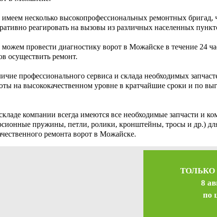
имеем несколько высокопрофессиональных ремонтных бригад, ч
ративно реагировать на вызовы из различных населенных пункт
можем провести диагностику ворот в Можайске в течение 24 час
ов осуществить ремонт.
ичие профессионального сервиса и склада необходимых запчасте
оты на высококачественном уровне в кратчайшие сроки и по вы
складе компании всегда имеются все необходимые запчасти и к
рсионные пружины, петли, ролики, кронштейны, тросы и др.) д
ачественного ремонта ворот в Можайске.
ТОЛЬКО
8 ав
по 