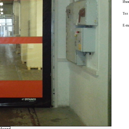
Им
Те
E-ma