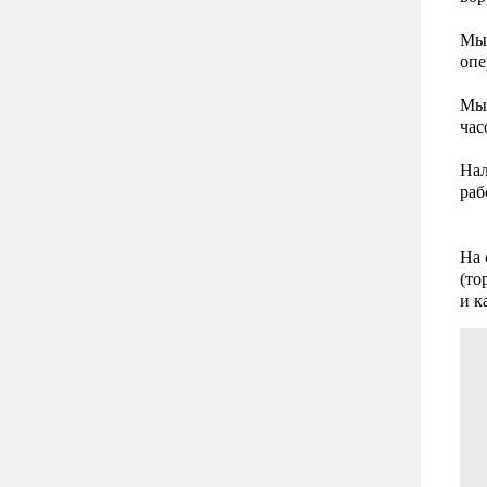
Мы 
опе
Мы 
час
Нал
раб
На 
(то
и к