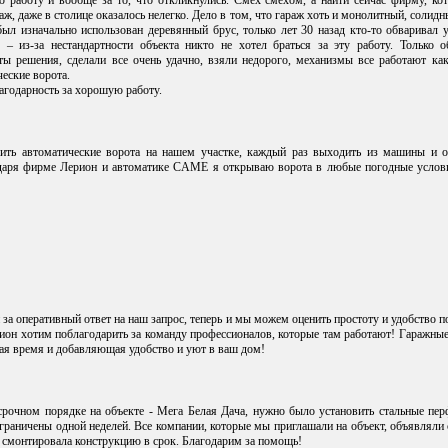
 работу и вообще за то, что откликнулись. Смех смехом, а найти сейчас фирму, кот
аж, даже в столице оказалось нелегко. Дело в том, что гараж хоть и монолитный, солид
был изначально использован деревянный брус, только лет 30 назад кто-то обваривал 
 – из-за нестандартности объекта никто не хотел браться за эту работу. Только 
ы решения, сделали все очень удачно, взяли недорого, механизмы все работают как
еские ворота.
годарность за хорошую работу.
вить автоматические ворота на нашем участке, каждый раз выходить из машины и 
одаря фирме Лерион и автоматике CAME я открываю ворота в любые погодные услов
за оперативный ответ на наш запрос, теперь и мы можем оценить простоту и удобство
ион хотим поблагодарить за команду профессионалов, которые там работают! Гаражные
ая время и добавляющая удобство и уют в ваш дом!
срочном порядке на объекте - Мега Белая Дача, нужно было установить стальные пе
раничены одной неделей. Все компании, которые мы приглашали на объект, объявляли 
 смонтировала конструкцию в срок. Благодарим за помощь!