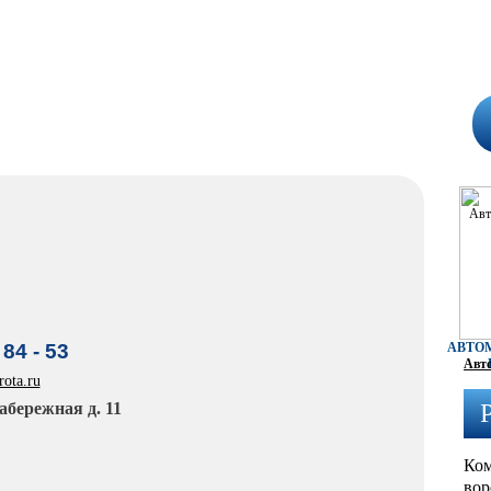
 84 - 53
АВТО
Авто
ota.ru
абережная д. 11
Ком
вор