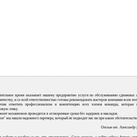
ительное время оказывает нашему предприятию услуги по обслуживанию сдвижных 
ичеству, и со всей ответственностью готовы рекомендовать мастеров компании всем по
тим отметить профессионализм и компетенцию всех членов команды, которые н
овую этику.
монт механизмов проводятся в оговоренные сроки без задержек и накладок.
он" мы нашли надежного партнера, который не подводит нас ни при каких обстоятельств
Отзыв от: Александр 