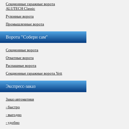
Секционные гаражные ворота
ALUTECH Classic
Рулонные ворота
Промышленные ворота
Ворота "Собери сам"
Секционные ворота
Откатные ворота
Распашные ворота
Секционные гаражные ворота Yett
Экспресс-заказ
Заказ автоматики
- быстро
- выгодно
- удобно