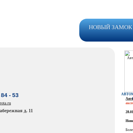
НОВЫЙ ЗАМОК 
 84 - 53
АВТО
Авто
ota.ru
акс
абережная д. 11
28.0
Нов
Боле