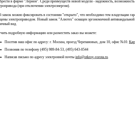
брести в фирме "Лерион". Среди преимуществ новой модели - надежность, возможность
тропривода (при отключении электроэнергии).
й замок можно фиксировать в состоянии "открыто", что необходимо тем владельцам гар
щены электроприводом. Новый замок "Алютех" оснащен эргономичной антивандальной 
тичный вид.
чить подробную информацию или разместить заказ вы можете:
Посетив наш офис по адресу: г. Москва, проезд Черепановых, дом 10, офис №10.
Кар
Позвонив по телефону (495) 989-84-53, (495) 643-0544
Написав письмо по адресу электронной почты
info@otkroy-vorota.ru
.