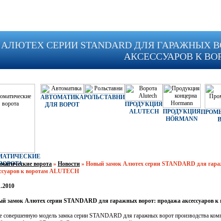
АЛЮТЕХ СЕРИИ STANDARD ДЛЯ ГАРАЖНЫХ В
АКСЕССУАРОВ К ВО
АВТОМАТИКА
РОЛЬСТАВНИ
ПРОДУКЦИЯ
ДЛЯ ВОРОТ
ALUTECH
ПРОДУКЦИЯ
ПРОМ
HÖRMANN
МАТИЧЕСКИЕ
матические ворота
ВОРОТА
»
Новости
»
Новый замок Алютех серии STANDARD для гара
ессуаров к воротам ALUTECH
1.2010
ый замок Алютех серии STANDARD для гаражных ворот: продажа аксессуаров 
е совершенную модель замка серии STANDARD для гаражных ворот производства ком