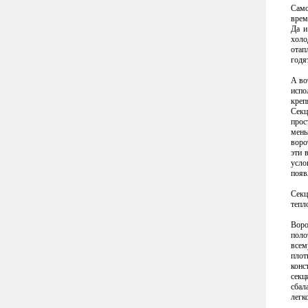
Само
врем
Да и
холо
отап
годя
А в
испо
креп
Секц
прос
мень
воро
эти 
усло
появ
Секц
тепл
Воро
поло
всем
плот
конс
секц
сбал
легк