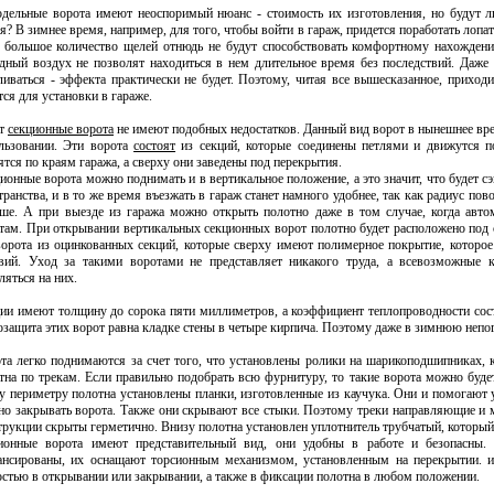
дельные ворота имеют неоспоримый нюанс - стоимость их изготовления, но будут л
я? В зимнее время, например, для того, чтобы войти в гараж, придется поработать лопа
 большое количество щелей отнюдь не будут способствовать комфортному нахождени
дный воздух не позволят находиться в нем длительное время без последствий. Даже в
ливаться - эффекта практически не будет. Поэтому, читая все вышесказанное, приход
тся для установки в гараже.
от
секционные ворота
не имеют подобных недостатков. Данный вид ворот в нынешнее вре
льзовании. Эти ворота
состоят
из секций, которые соединены петлями и движутся 
ятся по краям гаража, а сверху они заведены под перекрытия.
ионные ворота можно поднимать и в вертикальное положение, а это значит, что будет с
транства, и в то же время въезжать в гараж станет намного удобнее, так как радиус по
ше. А при выезде из гаража можно открыть полотно даже в том случае, когда авто
там. При открывании вертикальных секционных ворот полотно будет расположено под
ворота из оцинкованных секций, которые сверху имеют полимерное покрытие, которо
вий. Уход за такими воротами не представляет никакого труда, а всевозможные 
ляться на них.
ии имеют толщину до сорока пяти миллиметров, а коэффициент теплопроводности соста
озащита этих ворот равна кладке стены в четыре кирпича. Поэтому даже в зимнюю непог
та легко поднимаются за счет того, что установлены ролики на шарикоподшипниках, 
тна по трекам. Если правильно подобрать всю фурнитуру, то такие ворота можно буде
у периметру полотна установлены планки, изготовленные из каучука. Они и помогают 
но закрывать ворота. Также они скрывают все стыки. Поэтому треки направляющие и м
трукции скрыты герметично. Внизу полотна установлен уплотнитель трубчатый, который 
ионные ворота имеют представительный вид, они удобны в работе и безопасны.
ансированы, их оснащают торсионным механизмом, установленным на перекрытии. 
остью в открывании или закрывании, а также в фиксации полотна в любом положении.