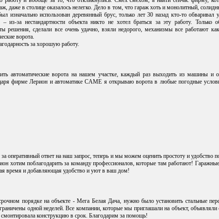
 работу и вообще за то, что откликнулись. Смех смехом, а найти сейчас фирму, кот
аж, даже в столице оказалось нелегко. Дело в том, что гараж хоть и монолитный, солид
был изначально использован деревянный брус, только лет 30 назад кто-то обваривал 
 – из-за нестандартности объекта никто не хотел браться за эту работу. Только 
ы решения, сделали все очень удачно, взяли недорого, механизмы все работают как
еские ворота.
годарность за хорошую работу.
вить автоматические ворота на нашем участке, каждый раз выходить из машины и 
одаря фирме Лерион и автоматике CAME я открываю ворота в любые погодные услов
за оперативный ответ на наш запрос, теперь и мы можем оценить простоту и удобство
ион хотим поблагодарить за команду профессионалов, которые там работают! Гаражные
ая время и добавляющая удобство и уют в ваш дом!
срочном порядке на объекте - Мега Белая Дача, нужно было установить стальные пе
раничены одной неделей. Все компании, которые мы приглашали на объект, объявляли 
 смонтировала конструкцию в срок. Благодарим за помощь!