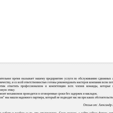
ительное время оказывает нашему предприятию услуги по обслуживанию сдвижных 
ичеству, и со всей ответственностью готовы рекомендовать мастеров компании всем по
тим отметить профессионализм и компетенцию всех членов команды, которые н
овую этику.
монт механизмов проводятся в оговоренные сроки без задержек и накладок.
он" мы нашли надежного партнера, который не подводит нас ни при каких обстоятельств
Отзыв от: Александр 