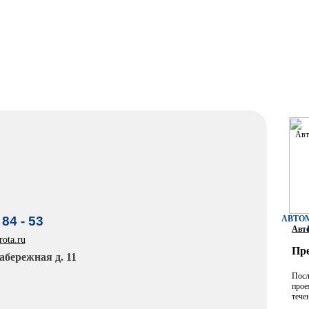
 84 - 53
АВТО
Авто
ota.ru
Пре
абережная д. 11
Посл
прое
тече