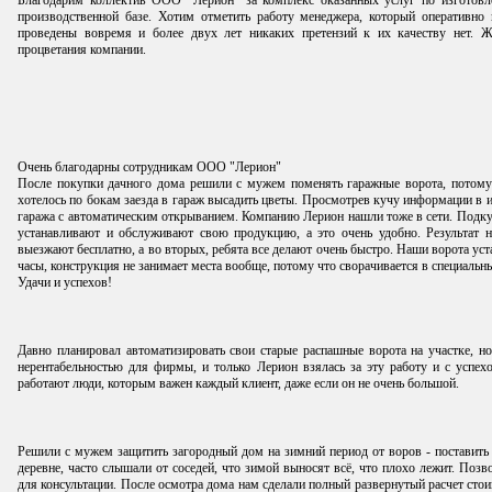
Благодарим коллектив ООО "Лерион" за комплекс оказанных услуг по изготовл
производственной базе. Хотим отметить работу менеджера, который оперативно
проведены вовремя и более двух лет никаких претензий к их качеству нет. 
процветания компании.
Очень благодарны сотрудникам ООО "Лерион"
После покупки дачного дома решили с мужем поменять гаражные ворота, потому
хотелось по бокам заезда в гараж высадить цветы. Просмотрев кучу информации в и
гаража с автоматическим открыванием. Компанию Лерион нашли тоже в сети. Подкуп
устанавливают и обслуживают свою продукцию, а это очень удобно. Результат н
выезжают бесплатно, а во вторых, ребята все делают очень быстро. Наши ворота уста
часы, конструкция не занимает места вообще, потому что сворачивается в специальн
Удачи и успехов!
Давно планировал автоматизировать свои старые распашные ворота на участке, н
нерентабельностью для фирмы, и только Лерион взялась за эту работу и с успех
работают люди, которым важен каждый клиент, даже если он не очень большой.
Решили с мужем защитить загородный дом на зимний период от воров - поставить
деревне, часто слышали от соседей, что зимой выносят всё, что плохо лежит. По
для консультации. После осмотра дома нам сделали полный развернутый расчет стои