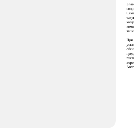
Благ
сопр
Секц
таку
когд
комп
заще
При 
уста
обеи
пред
внез
воро
Авто