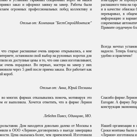
ению и установке гаражных секционных ворот на нашей
Благодарю за хорошую
 принял заказ и оформил заявку на замер. Работы были
распашного типа на гар
Желаем огромных профессиональных побед коллективу и
и в качестве обвязки 
переваривал, в общем
информацию и вариант
Отзыв от: Компания "БестСтройМонтаж"
современные автоматич
Примите сердечную бла
Всегда мечтал устано
 что старые распашные очень широко открывались, а мне
надоело. Теперь благ
нтернете, остановили свой выбор на рулонных воротах для
удобно и практично!
или их доступные цены и то, что они сами изготавливают,
ас очень порадовал. Во первых, мастера на замер у них
новили через 5 дней после приема заказа. Все работает как
ый короб.
Отзыв от: Анна, Юрий Песнины
о во многих фирмах отказывались помочь, мотивируя это
Спасибо фирме Лерион 
ом ее выполнила. Хочется отметить, что в фирме Лерион
Eurogate. А фирму Лер
конструкция экономящ
Лебедев Павел, Одинцово, МО.
 рольставни. Дом находится довольно далеко от Москвы в
Нашей организации в 
звонили в ООО «Лерион»,договорились о выезде замерщика
Сроки монтажа были ог
мости. Цена оказалась более, чем приемлемой. Изготовили
«Лерион» изготовила и