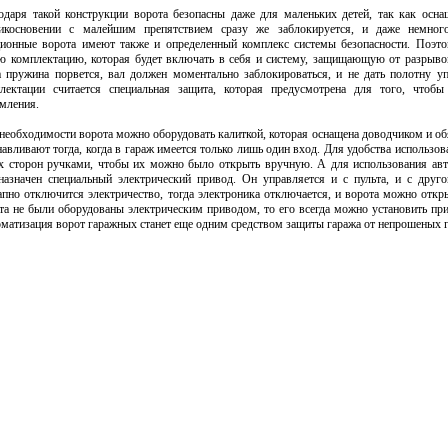
одаря такой конструкции ворота безопасны даже для маленьких детей, так как осн
икосновении с малейшим препятствием сразу же заблокируется, и даже немног
ионные ворота имеют также и определенный комплекс системы безопасности. Поэт
ю комплектацию, которая будет включать в себя и систему, защищающую от разрывов
а пружина порвется, вал должен моментально заблокироваться, и не дать полотну 
лектации считается специальная защита, которая предусмотрена для того, чтоб
мления.
необходимости ворота можно оборудовать калиткой, которая оснащена доводчиком и об
навливают тогда, когда в гараж имеется только лишь один вход. Для удобства использов
х сторон ручками, чтобы их можно было открыть вручную. А для использования авт
назначен специальный электрический привод. Он управляется и с пульта, и с друг
апно отключится электричество, тогда электроника отключается, и ворота можно откр
та не были оборудованы электрическим приводом, то его всегда можно установить пр
матизация ворот гаражных станет еще одним средством защиты гаража от непрошеных г