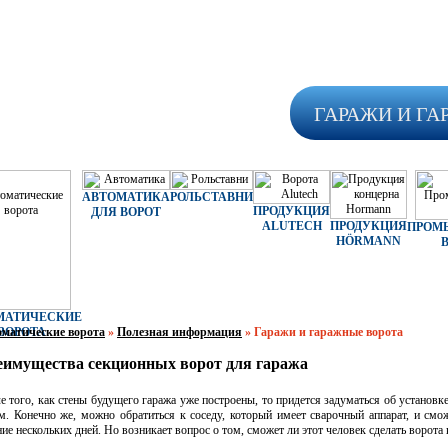
ГАРАЖИ И ГА
АВТОМАТИКА
РОЛЬСТАВНИ
ПРОДУКЦИЯ
ДЛЯ ВОРОТ
ALUTECH
ПРОДУКЦИЯ
ПРОМ
HÖRMANN
МАТИЧЕСКИЕ
матические ворота
ВОРОТА
»
Полезная информация
»
Гаражи и гаражные ворота
имущества секционных ворот для гаража
е того, как стены будущего гаража уже построены, то придется задуматься об установке
м. Конечно же, можно обратиться к соседу, который имеет сварочный аппарат, и смож
ние нескольких дней. Но возникает вопрос о том, сможет ли этот человек сделать ворота