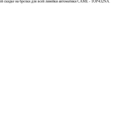
ей скидке на брелки для всей линейки автоматики CAME - TOP432NA.