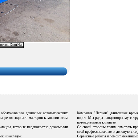
о обслуживанию сдвижных автоматических
Компания "Лерион" длительное врем
вы рекомендовать мастеров компании всем
ворот. Мы рады плодотворному сотру
потенциальным клиентам.
оманды, которые неоднократно доказывали
Со своей стороны хотим отметить пр
свой профессионализм и деловую этик
ек и накладок.
Сервисные работы и ремонт механизмов