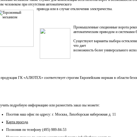
им человеком при отсутствии автоматического
привода или в случае отключения электричества.
Промышленные секционные ворота реко
автоматическим приводом и системами б
Существуют варианты выбора остекления
что дает
возможность более универсального испол
 продукция ГК «АЛЮТЕХ» соответствует строгим Европейским нормам в области безоп
учить подробную информацию или разместить заказ вы можете:
Посетив наш офис по адресу: г. Москва, Лихоборская набережная д. 11
Карта проезда
.
Позвонив по телефону (495) 989-84-53