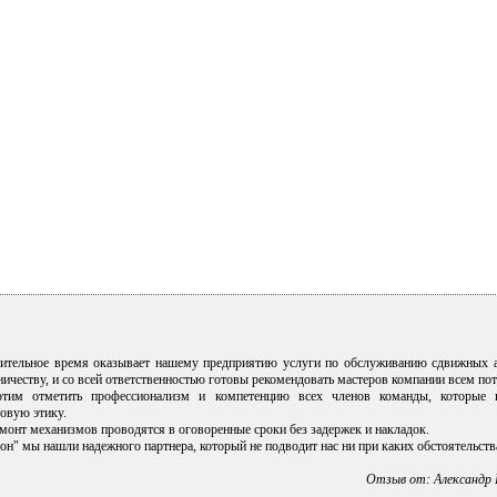
ительное время оказывает нашему предприятию услуги по обслуживанию сдвижных 
ичеству, и со всей ответственностью готовы рекомендовать мастеров компании всем по
тим отметить профессионализм и компетенцию всех членов команды, которые н
овую этику.
монт механизмов проводятся в оговоренные сроки без задержек и накладок.
он" мы нашли надежного партнера, который не подводит нас ни при каких обстоятельств
Отзыв от: Александр 