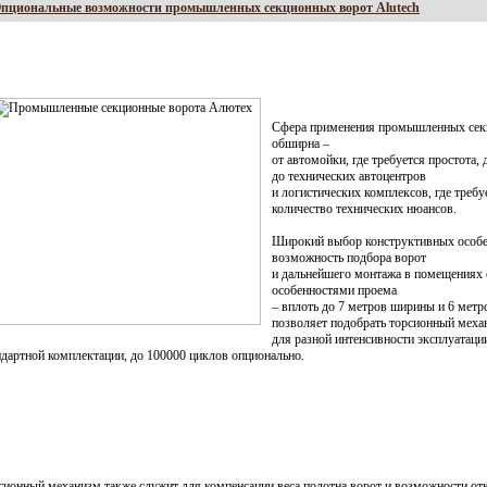
пциональные возможности промышленных секционных ворот Alutech
Сфера применения промышленных сек
обширна –
от автомойки, где требуется простота, 
до технических автоцентров
и логистических комплексов, где треб
количество технических нюансов.
Широкий выбор конструктивных особен
возможность подбора ворот
и дальнейшего монтажа в помещениях
особенностями проема
– вплоть до 7 метров ширины и 6 метр
позволяет подобрать торсионный меха
для разной интенсивности эксплуатации
ндартной комплектации, до 100000 циклов опционально.
сионный механизм также служит для компенсации веса полотна ворот и возможности о