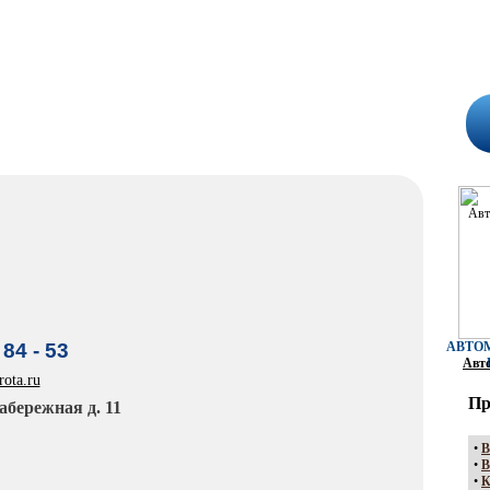
 84 - 53
АВТО
Авто
ota.ru
Пр
абережная д. 11
•
В
•
В
•
К