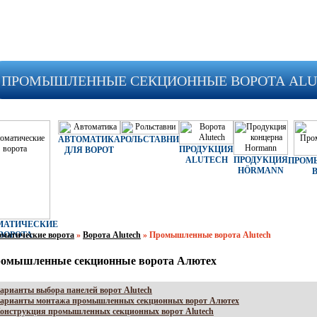
ПРОМЫШЛЕННЫЕ СЕКЦИОННЫЕ ВОРОТА ALU
АВТОМАТИКА
РОЛЬСТАВНИ
ПРОДУКЦИЯ
ДЛЯ ВОРОТ
ALUTECH
ПРОДУКЦИЯ
ПРОМ
HÖRMANN
МАТИЧЕСКИЕ
матические ворота
ВОРОТА
»
Ворота Alutech
»
Промышленные ворота Alutech
омышленные секционные ворота Алютех
арианты выбора панелей ворот Alutech
арианты монтажа промышленных секционных ворот Алютех
онструкция промышленных секционных ворот Alutech