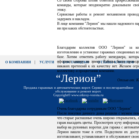
Со своей стороны хотим отметить профессионали
команды, которые неоднократно доказывали св
этику.
Сервисные работы и ремонт механизмов провод
задержек и накладок.
В лице компании "Лерион" мы нашли надежного пар
ни при каких обстоятельствах.
Благодарим коллектив ООО "Лерион" за ко
изготовлению и установке гаражных секционных в
базе. Хотим отметить работу менеджера, котор
оформил заявку на замер. Работы были провед
|
|
|
О КОМПАНИИ
УСЛУГИ
ПОСТАВЩИКИ
ОТЗЫВЫ КЛИЕНТОВ
никаких претензий к их качеству нет. Желаем ог
коллективу и процветания компании.
“Лерион”
Отзыв от: 
Продажа гаражных и автоматических ворот. Сервис и послегарантийное
обслуживание и ремонт ворот.
Copyright© www.otkroy-vorota.ru
Очень благодарны сотрудникам ООО "Лерион"
После покупки дачного дома решили с мужем пом
что старые распашные очень широко открывались, а
гараж высадить цветы. Просмотрев кучу информаци
выбор на рулонных воротах для гаража с автомат
Лерион нашли тоже в сети. Подкупили их досту
изготавливают, устанавливают и обслуживают свою 