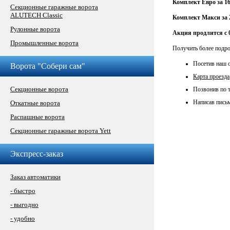
Комплект Евро за 1
Секционные гаражные ворота
ALUTECH Classic
Комплект Макси за 
Рулонные ворота
Акция продлится с 01
Промышленные ворота
Получить более подро
Посетив наш о
Ворота "Собери сам"
Карта проезда
Секционные ворота
Позвонив по т
Написав пись
Откатные ворота
Распашные ворота
Секционные гаражные ворота Yett
Экспресс-заказ
Заказ автоматики
- быстро
- выгодно
- удобно