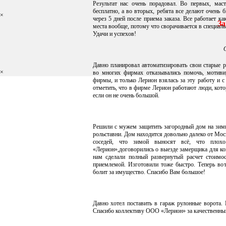
Результат нас очень порадовал. Во первых, мас
бесплатно, а во вторых, ребята все делают очень 
×
через 5 дней после приема заказа. Все работает ка
За
места вообще, потому что сворачивается в специаль
Удачи и успехов!
Давно планировал автоматизировать свои старые р
×
во многих фирмах отказывались помочь, мотивир
фирмы, и только Лерион взялась за эту работу и с
отметить, что в фирме Лерион работают люди, кот
если он не очень большой.
Решили с мужем защитить загородный дом на зимн
рольставни. Дом находится довольно далеко от Мос
соседей, что зимой выносят всё, что пло
«Лерион»,договорились о выезде замерщика для ко
нам сделали полный развернутый расчет стоимос
приемлемой. Изготовили тоже быстро. Теперь вот
болит за имущество. Спасибо Вам большое!
Давно хотел поставить в гараж рулонные ворота
Спасибо коллективу ООО «Лерион» за качественный